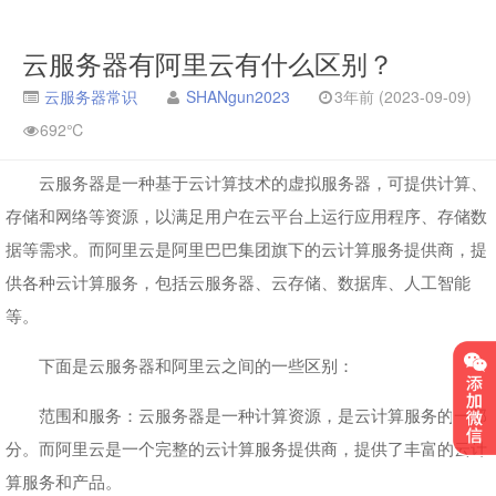
云服务器有阿里云有什么区别？
云服务器常识
SHANgun2023
3年前 (2023-09-09)
692℃
云服务器是一种基于云计算技术的虚拟服务器，可提供计算、
存储和网络等资源，以满足用户在云平台上运行应用程序、存储数
据等需求。而阿里云是阿里巴巴集团旗下的云计算服务提供商，提
供各种云计算服务，包括云服务器、云存储、数据库、人工智能
等。
下面是云服务器和阿里云之间的一些区别：
范围和服务：云服务器是一种计算资源，是云计算服务的一部
分。而阿里云是一个完整的云计算服务提供商，提供了丰富的云计
算服务和产品。