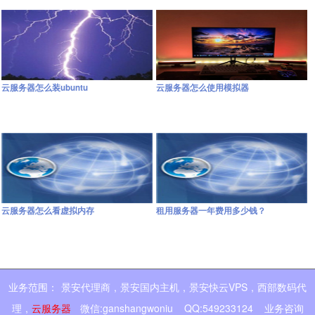
云服务器怎么装ubuntu
云服务器怎么使用模拟器
云服务器怎么看虚拟内存
租用服务器一年费用多少钱？
业务范围：
景安代理商
,
景安国内主机
,
景安快云VPS
,
西部数码代
理
,
云服务器
微信:ganshangwoniu QQ:549233124 业务咨询