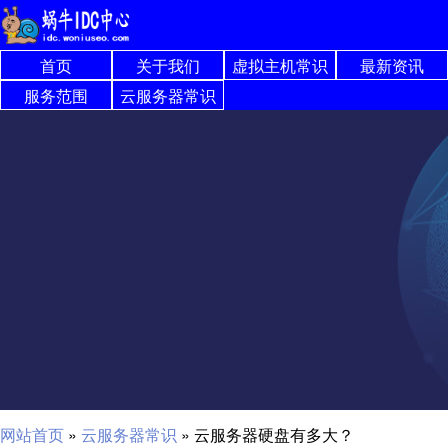
首页
关于我们
虚拟主机常识
最新资讯
服务范围
云服务器常识
网站首页
»
云服务器常识
»
云服务器硬盘有多大？