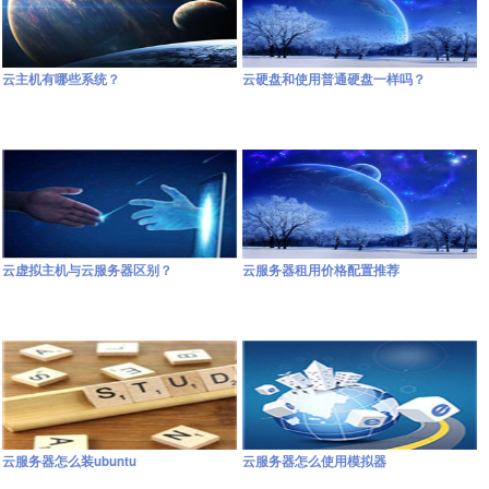
云主机有哪些系统？
云硬盘和使用普通硬盘一样吗？
云虚拟主机与云服务器区别？
云服务器租用价格配置推荐
云服务器怎么装ubuntu
云服务器怎么使用模拟器